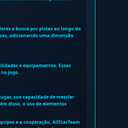
ores a busca por pistas ao longo do
ativas, adicionando uma dimensão
lidades e equipamentos. Essas
 no jogo.
lugar, sua capacidade de mesclar
ém disso, o uso de elementos
quipes e a cooperação, AllStarTeam