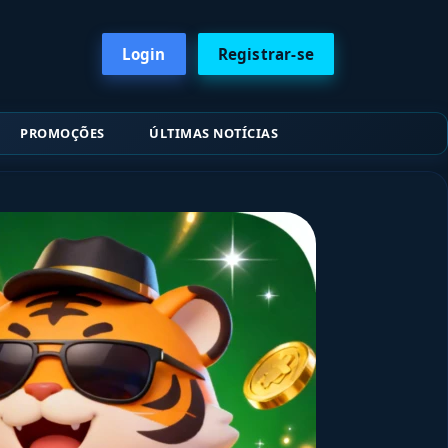
Login
Registrar-se
PROMOÇÕES
ÚLTIMAS NOTÍCIAS