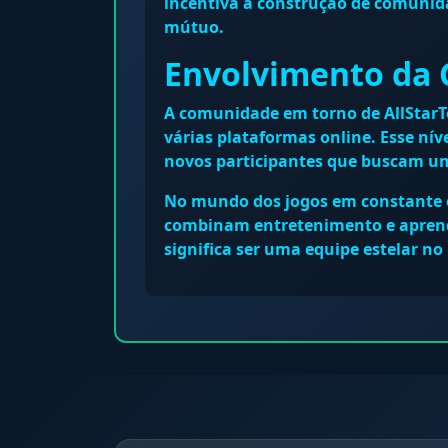
incentiva a construção de comunida
mútuo.
Envolvimento da
A comunidade em torno de AllStarTe
várias plataformas online. Esse ní
novos participantes que buscam u
No mundo dos jogos em constante e
combinam entretenimento e aprendiz
significa ser uma equipe estelar n