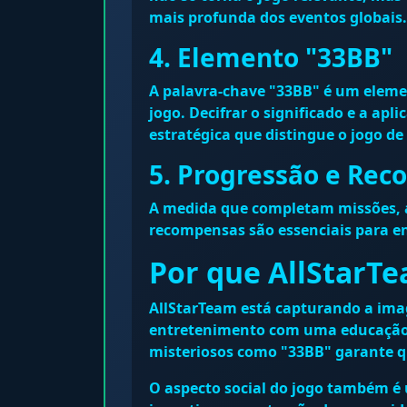
mais profunda dos eventos globais.
4. Elemento "33BB"
A palavra-chave "33BB" é um elemen
jogo. Decifrar o significado e a a
estratégica que distingue o jogo de
5. Progressão e Re
A medida que completam missões, 
recompensas são essenciais para en
Por que AllStarT
AllStarTeam está capturando a imag
entretenimento com uma educação s
misteriosos como "33BB" garante q
O aspecto social do jogo também é 