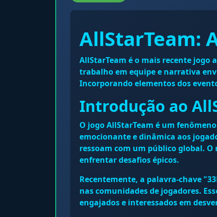
AllStarTeam: 
AllStarTeam é o mais recente jogo 
trabalho em equipe e narrativa en
Incorporando elementos dos eventos
Introdução ao Al
O jogo AllStarTeam é um fenômeno r
emocionante e dinâmica aos jogado
ressoam com um público global. O n
enfrentar desafios épicos.
Recentemente, a palavra-chave "33
nas comunidades de jogadores. Ess
engajados e interessados em desven