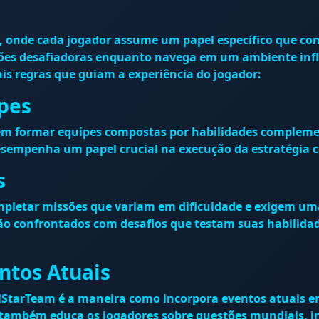
, onde cada jogador assume um papel específico que cont
sões desafiadoras enquanto navega em um ambiente infl
pais regras que guiam a experiência do jogador:
pes
evem formar equipes compostas por habilidades compleme
empenha um papel crucial na execução da estratégia co
s
mpletar missões que variam em dificuldade e exigem um
ão confrontados com desafios que testam suas habilida
ntos Atuais
lStarTeam é a maneira como incorpora eventos atuais em
s também educa os jogadores sobre questões mundiais,