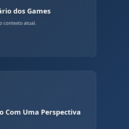
ário dos Games
o contexto atual.
go Com Uma Perspectiva