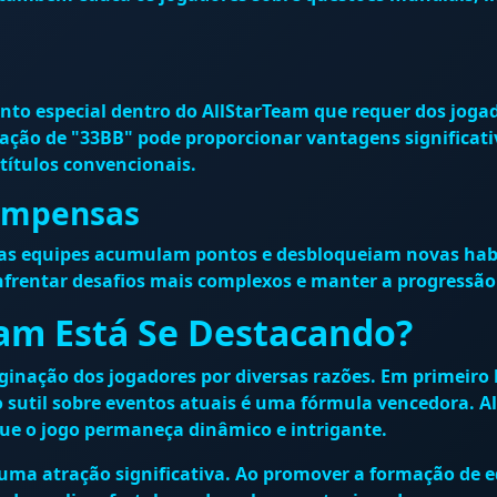
to especial dentro do AllStarTeam que requer dos jogad
plicação de "33BB" pode proporcionar vantagens signific
 títulos convencionais.
compensas
as equipes acumulam pontos e desbloqueiam novas habi
frentar desafios mais complexos e manter a progressão
eam Está Se Destacando?
inação dos jogadores por diversas razões. Em primeiro 
util sobre eventos atuais é uma fórmula vencedora. Al
ue o jogo permaneça dinâmico e intrigante.
uma atração significativa. Ao promover a formação de e