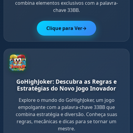
combina elementos exclusivos com a palavra-
chave 33BB.
Clique para Ver
→
GoHighJoker: Descubra as Regras e
Estratégias do Novo Jogo Inovador
Explore o mundo do GoHighJoker, um jogo
empolgante com a palavra-chave 33BB que
combina estratégia e diversão. Conheça suas
regras, mecânicas e dicas para se tornar um
mestre.