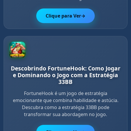
Clique para Ver
→
Descobrindo FortuneHook: Como Jogar
e Dominando o Jogo com a Estratégia
33BB
FortuneHook é um jogo de estratégia
emocionante que combina habilidade e astúcia.
Descubra como a estratégia 33BB pode
transformar sua abordagem no jogo.