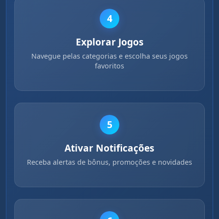
4
Explorar Jogos
Navegue pelas categorias e escolha seus jogos
favoritos
5
Ativar Notificações
Receba alertas de bônus, promoções e novidades