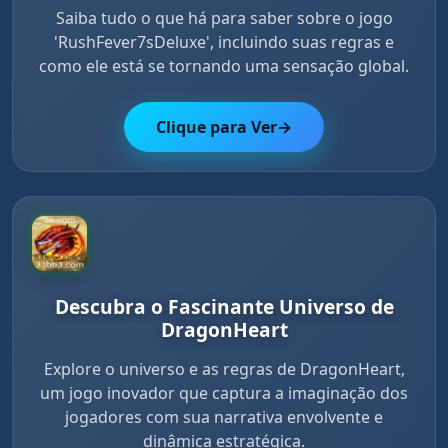
Saiba tudo o que há para saber sobre o jogo
'RushFever7sDeluxe', incluindo suas regras e
como ele está se tornando uma sensação global.
Clique para Ver
→
Descubra o Fascinante Universo de
DragonHeart
Explore o universo e as regras de DragonHeart,
um jogo inovador que captura a imaginação dos
jogadores com sua narrativa envolvente e
dinâmica estratégica.