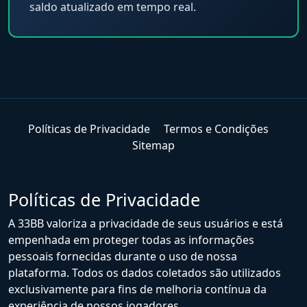
saldo atualizado em tempo real.
Políticas de Privacidade
Termos e Condições
Sitemap
Políticas de Privacidade
A 33BB valoriza a privacidade de seus usuários e está
empenhada em proteger todas as informações
pessoais fornecidas durante o uso de nossa
plataforma. Todos os dados coletados são utilizados
exclusivamente para fins de melhoria contínua da
experiência de nossos jogadores.