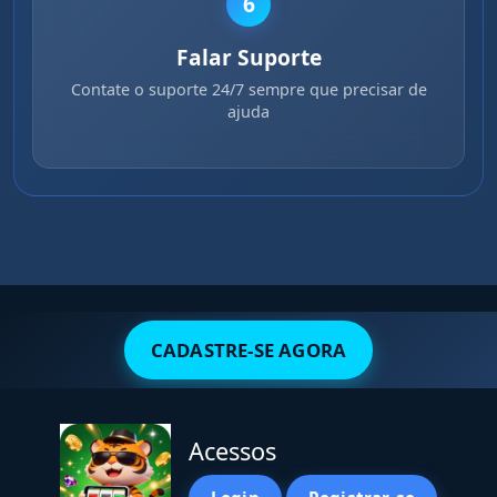
6
Falar Suporte
Contate o suporte 24/7 sempre que precisar de
ajuda
CADASTRE-SE AGORA
Acessos