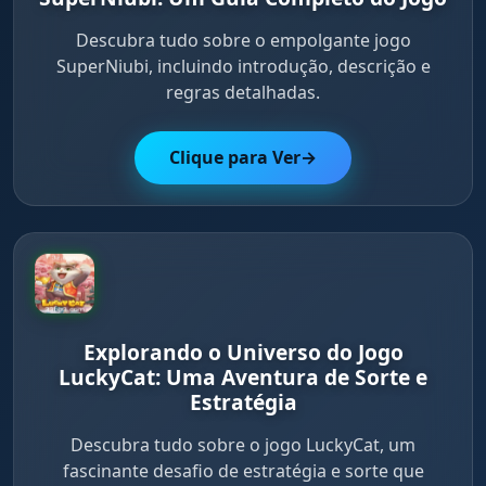
Descubra tudo sobre o empolgante jogo
SuperNiubi, incluindo introdução, descrição e
regras detalhadas.
Clique para Ver
→
Explorando o Universo do Jogo
LuckyCat: Uma Aventura de Sorte e
Estratégia
Descubra tudo sobre o jogo LuckyCat, um
fascinante desafio de estratégia e sorte que