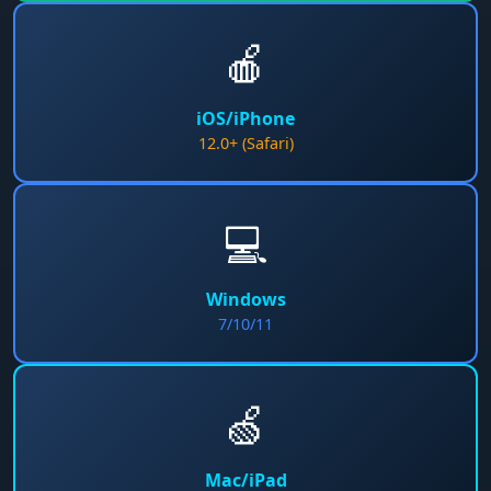
🍎
iOS/iPhone
12.0+ (Safari)
💻
Windows
7/10/11
🍏
Mac/iPad