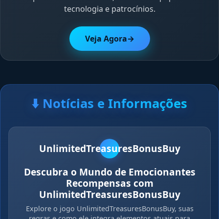
tecnologia e patrocínios.
Veja Agora
→
⬇️ Notícias e Informações
UnlimitedTreasuresBonusBuy
Descubra o Mundo de Emocionantes
Recompensas com
UnlimitedTreasuresBonusBuy
Explore o jogo UnlimitedTreasuresBonusBuy, suas
regras e como ele integra elementos atuais para