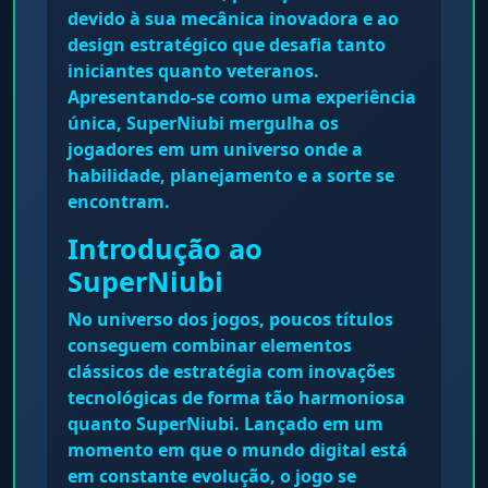
devido à sua mecânica inovadora e ao
design estratégico que desafia tanto
iniciantes quanto veteranos.
Apresentando-se como uma experiência
única, SuperNiubi mergulha os
jogadores em um universo onde a
habilidade, planejamento e a sorte se
encontram.
Introdução ao
SuperNiubi
No universo dos jogos, poucos títulos
conseguem combinar elementos
clássicos de estratégia com inovações
tecnológicas de forma tão harmoniosa
quanto SuperNiubi. Lançado em um
momento em que o mundo digital está
em constante evolução, o jogo se