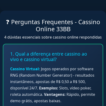
❓ Perguntas Frequentes - Cassino
Online 33BB
4 dúvidas essenciais sobre cassino online respondidas
1. Qual a diferença entre cassino ao
vivo e cassino virtual?
Cassino Virtual:
Jogos operados por software
RNG (Random Number Generator) - resultados
instantâneos, apostas de R$ 0,50 a R$ 500,
disponível 24/7.
Exemplos:
Slots, vídeo poker,
roleta automática.
Vantagens:
Rápido, permite
demo grátis, apostas baixas.