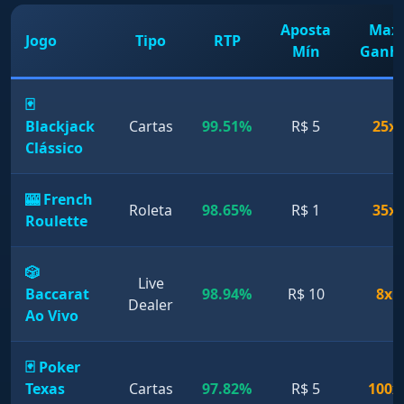
Aposta
Max
Jogo
Tipo
RTP
Mín
Ganh
🃏
Blackjack
Cartas
99.51%
R$ 5
25x
Clássico
🎰 French
Roleta
98.65%
R$ 1
35x
Roulette
🎲
Live
Baccarat
98.94%
R$ 10
8x
Dealer
Ao Vivo
🃏 Poker
Texas
Cartas
97.82%
R$ 5
100x