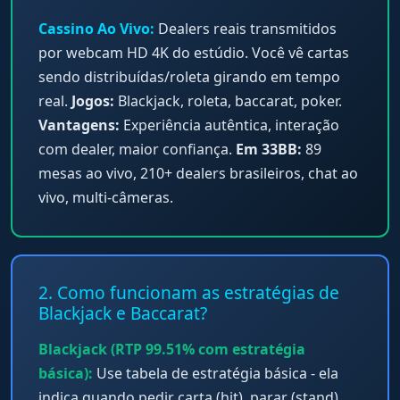
Cassino Ao Vivo:
Dealers reais transmitidos
por webcam HD 4K do estúdio. Você vê cartas
sendo distribuídas/roleta girando em tempo
real.
Jogos:
Blackjack, roleta, baccarat, poker.
Vantagens:
Experiência autêntica, interação
com dealer, maior confiança.
Em 33BB:
89
mesas ao vivo, 210+ dealers brasileiros, chat ao
vivo, multi-câmeras.
2. Como funcionam as estratégias de
Blackjack e Baccarat?
Blackjack (RTP 99.51% com estratégia
básica):
Use tabela de estratégia básica - ela
indica quando pedir carta (hit), parar (stand),