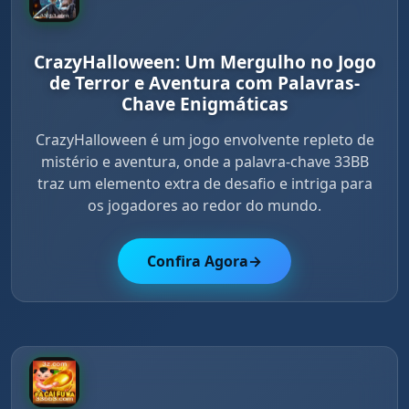
CrazyHalloween: Um Mergulho no Jogo
de Terror e Aventura com Palavras-
Chave Enigmáticas
CrazyHalloween é um jogo envolvente repleto de
mistério e aventura, onde a palavra-chave 33BB
traz um elemento extra de desafio e intriga para
os jogadores ao redor do mundo.
Confira Agora
→