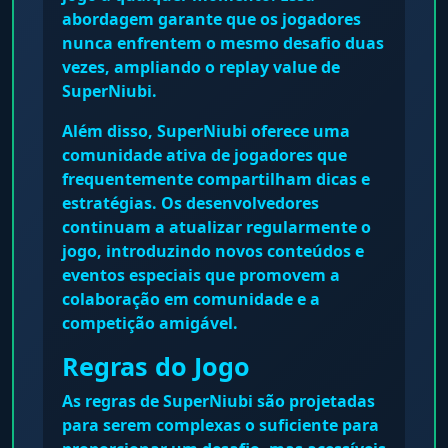
abordagem garante que os jogadores
nunca enfrentem o mesmo desafio duas
vezes, ampliando o replay value de
SuperNiubi.
Além disso, SuperNiubi oferece uma
comunidade ativa de jogadores que
frequentemente compartilham dicas e
estratégias. Os desenvolvedores
continuam a atualizar regularmente o
jogo, introduzindo novos conteúdos e
eventos especiais que promovem a
colaboração em comunidade e a
competição amigável.
Regras do Jogo
As regras de SuperNiubi são projetadas
para serem complexas o suficiente para