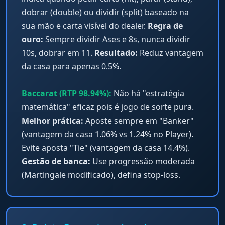
dobrar (double) ou dividir (split) baseado na
sua mão e carta visível do dealer.
Regra de
ouro:
Sempre dividir Ases e 8s, nunca dividir
10s, dobrar em 11.
Resultado:
Reduz vantagem
da casa para apenas 0.5%.
Baccarat (RTP 98.94%):
Não há "estratégia
matemática" eficaz pois é jogo de sorte pura.
Melhor prática:
Aposte sempre em "Banker"
(vantagem da casa 1.06% vs 1.24% no Player).
Evite aposta "Tie" (vantagem da casa 14.4%).
Gestão de banca:
Use progressão moderada
(Martingale modificado), defina stop-loss.