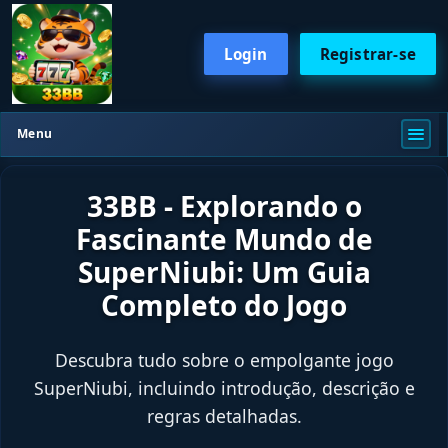
Login
Registrar-se
Menu
33BB - Explorando o
Fascinante Mundo de
SuperNiubi: Um Guia
Completo do Jogo
Descubra tudo sobre o empolgante jogo
SuperNiubi, incluindo introdução, descrição e
regras detalhadas.