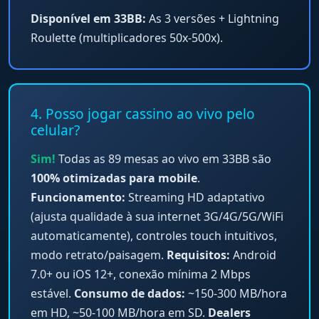
Disponível em 33BB:
As 3 versões + Lightning
Roulette (multiplicadores 50x-500x).
4. Posso jogar cassino ao vivo pelo
celular?
Sim!
Todas as 89 mesas ao vivo em 33BB são
100% otimizadas para mobile
.
Funcionamento:
Streaming HD adaptativo
(ajusta qualidade à sua internet 3G/4G/5G/WiFi
automaticamente), controles touch intuitivos,
modo retrato/paisagem.
Requisitos:
Android
7.0+ ou iOS 12+, conexão mínima 2 Mbps
estável.
Consumo de dados:
~150-300 MB/hora
em HD, ~50-100 MB/hora em SD.
Dealers