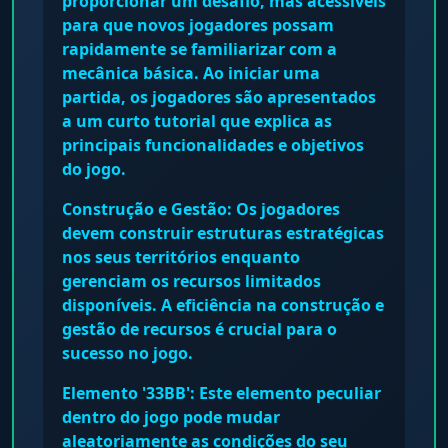
proporcionar um desafio, mas acessíveis
para que novos jogadores possam
rapidamente se familiarizar com a
mecânica básica. Ao iniciar uma
partida, os jogadores são apresentados
a um curto tutorial que explica as
principais funcionalidades e objetivos
do jogo.
Construção e Gestão
: Os jogadores
devem construir estruturas estratégicas
nos seus territórios enquanto
gerenciam os recursos limitados
disponíveis. A eficiência na construção e
gestão de recursos é crucial para o
sucesso no jogo.
Elemento '33BB'
: Este elemento peculiar
dentro do jogo pode mudar
aleatoriamente as condições do seu