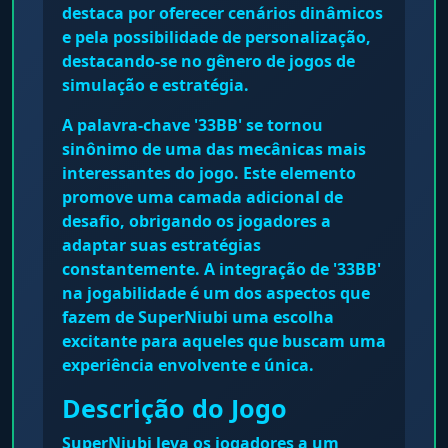
destaca por oferecer cenários dinâmicos
e pela possibilidade de personalização,
destacando-se no gênero de jogos de
simulação e estratégia.
A palavra-chave '33BB' se tornou
sinônimo de uma das mecânicas mais
interessantes do jogo. Este elemento
promove uma camada adicional de
desafio, obrigando os jogadores a
adaptar suas estratégias
constantemente. A integração de '33BB'
na jogabilidade é um dos aspectos que
fazem de SuperNiubi uma escolha
excitante para aqueles que buscam uma
experiência envolvente e única.
Descrição do Jogo
SuperNiubi leva os jogadores a um