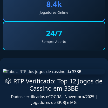
8.4k
Jogadores Online
24/7
Sempre Aberto
🎲 RTP Verificado: Top 12 Jogos de
Cassino em 33BB
Dados certificados eCOGRA - Novembro/2025 |
Jogadores de SP, RJ e MG