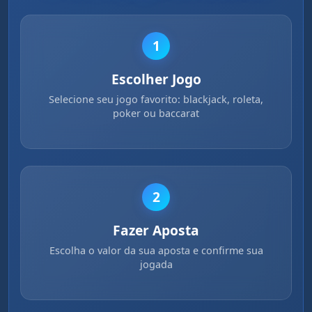
1
Escolher Jogo
Selecione seu jogo favorito: blackjack, roleta,
poker ou baccarat
2
Fazer Aposta
Escolha o valor da sua aposta e confirme sua
jogada