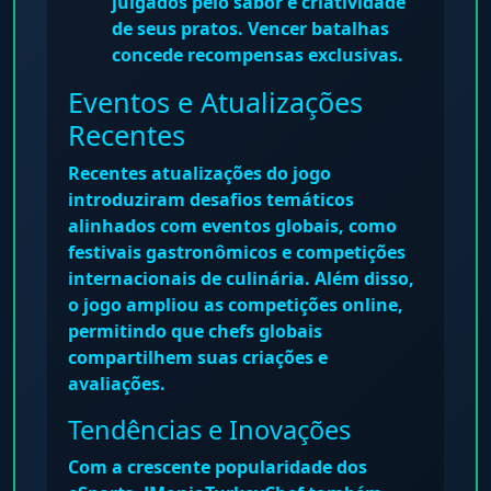
julgados pelo sabor e criatividade
de seus pratos. Vencer batalhas
concede recompensas exclusivas.
Eventos e Atualizações
Recentes
Recentes atualizações do jogo
introduziram desafios temáticos
alinhados com eventos globais, como
festivais gastronômicos e competições
internacionais de culinária. Além disso,
o jogo ampliou as competições online,
permitindo que chefs globais
compartilhem suas criações e
avaliações.
Tendências e Inovações
Com a crescente popularidade dos