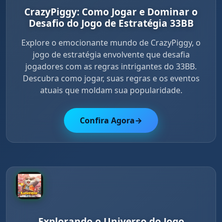
CrazyPiggy: Como Jogar e Dominar o
Desafio do Jogo de Estratégia 33BB
Explore o emocionante mundo de CrazyPiggy, o
jogo de estratégia envolvente que desafia
jogadores com as regras intrigantes do 33BB.
Descubra como jogar, suas regras e os eventos
atuais que moldam sua popularidade.
Confira Agora
→
Explorando o Universo do Jogo