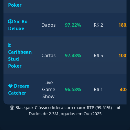
Poker
🎲 Sic Bo
Dados
97.22%
R$ 2
180x
Deluxe
🃏
Caribbean
Cartas
97.48%
R$ 5
100x
Stud
Poker
Live
💎 Dream
Game
96.58%
R$ 1
40x
Catcher
Show
🏆 Blackjack Clássico lidera com maior RTP (99.51%) | 📊
Dados de 2.3M jogadas em Out/2025