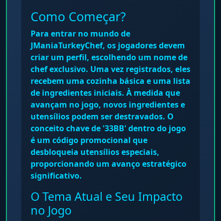
Como Começar?
Para entrar no mundo de
JManiaTurkeyChef, os jogadores devem
criar um perfil, escolhendo um nome de
chef exclusivo. Uma vez registrados, eles
recebem uma cozinha básica e uma lista
de ingredientes iniciais. À medida que
avançam no jogo, novos ingredientes e
utensílios podem ser destravados. O
conceito chave de '33BB' dentro do jogo
é um código promocional que
desbloqueia utensílios especiais,
proporcionando um avanço estratégico
significativo.
O Tema Atual e Seu Impacto
no Jogo