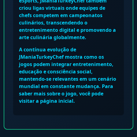
eSports, JManiaTurkeyChef também
criou ligas virtuais onde equipes de
chefs competem em campeonatos
culinários, transcendendo o
entretenimento digital e promovendo a
arte culinária globalmente.
A contínua evolução de
JManiaTurkeyChef mostra como os
jogos podem integrar entretenimento,
educação e consciência social,
mantendo-se relevantes em um cenário
mundial em constante mudança. Para
saber mais sobre o jogo, você pode
visitar a página inicial.