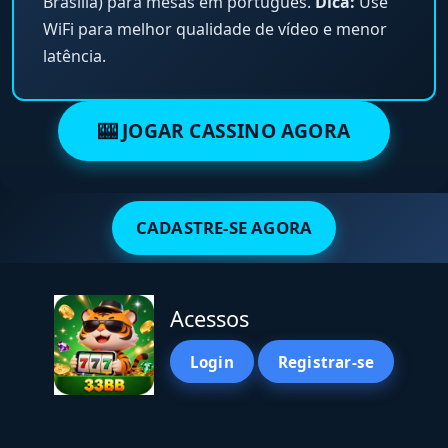
Brasília) para mesas em português.
Dica:
Use
WiFi para melhor qualidade de vídeo e menor
latência.
🎰 JOGAR CASSINO AGORA
CADASTRE-SE AGORA
Acessos
Login
Registrar-se