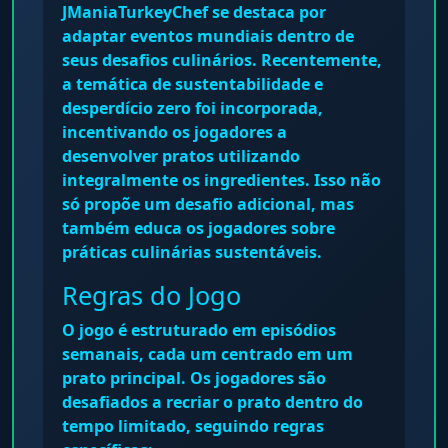
JManiaTurkeyChef se destaca por
adaptar eventos mundiais dentro de
seus desafios culinários. Recentemente,
a temática de sustentabilidade e
desperdício zero foi incorporada,
incentivando os jogadores a
desenvolver pratos utilizando
integralmente os ingredientes. Isso não
só propõe um desafio adicional, mas
também educa os jogadores sobre
práticas culinárias sustentáveis.
Regras do Jogo
O jogo é estruturado em episódios
semanais, cada um centrado em um
prato principal. Os jogadores são
desafiados a recriar o prato dentro do
tempo limitado, seguindo regras