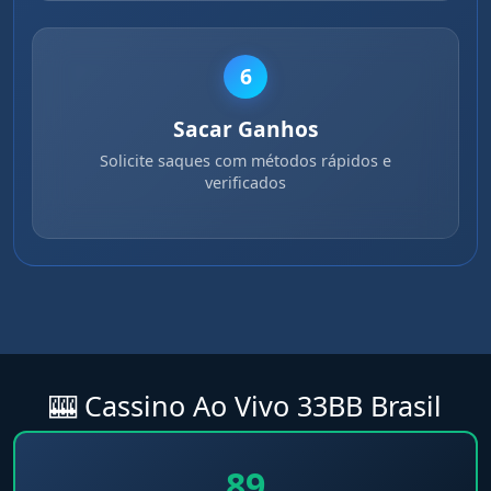
6
Sacar Ganhos
Solicite saques com métodos rápidos e
verificados
🎰 Cassino Ao Vivo 33BB Brasil
89