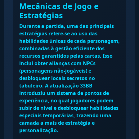
Mecânicas de Jogo e
Estratégias
Durante a partida, uma das principais
estratégias refere-se ao uso das
habilidades únicas de cada personagem,
combinadas à gestão eficiente dos
recursos garantidos pelas cartas. Isso
inclui obter alianças com NPCs
(personagens não-jogáveis) e
desbloquear locais secretos no
tabuleiro. A atualização 33BB
introduziu um sistema de pontos de
experiência, no qual jogadores podem
subir de nível e desbloquear habilidades
especiais temporárias, trazendo uma
camada a mais de estratégia e
personalização.