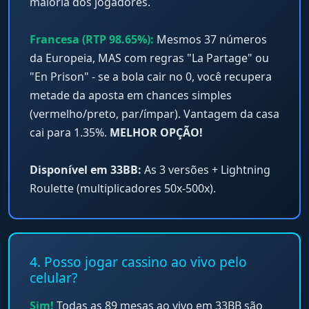
maioria dos jogadores.
Francesa (RTP 98.65%):
Mesmos 37 números
da Europeia, MAS com regras "La Partage" ou
"En Prison" - se a bola cair no 0, você recupera
metade da aposta em chances simples
(vermelho/preto, par/ímpar). Vantagem da casa
cai para 1.35%.
MELHOR OPÇÃO!
Disponível em 33BB:
As 3 versões + Lightning
Roulette (multiplicadores 50x-500x).
4. Posso jogar cassino ao vivo pelo
celular?
Sim!
Todas as 89 mesas ao vivo em 33BB são