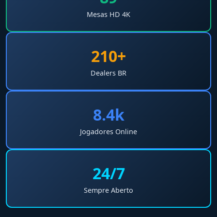
Mesas HD 4K
210+
Dealers BR
8.4k
Jogadores Online
24/7
Sempre Aberto