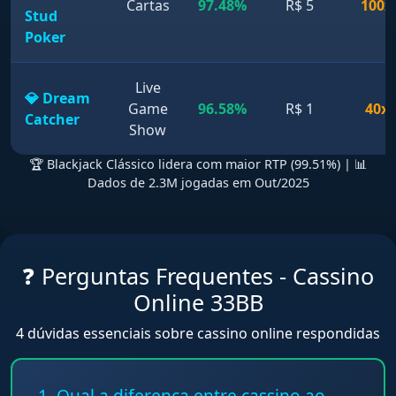
Cartas
97.48%
R$ 5
100x
Stud
Poker
Live
💎 Dream
Game
96.58%
R$ 1
40x
Catcher
Show
🏆 Blackjack Clássico lidera com maior RTP (99.51%) | 📊
Dados de 2.3M jogadas em Out/2025
❓ Perguntas Frequentes - Cassino
Online 33BB
4 dúvidas essenciais sobre cassino online respondidas
1. Qual a diferença entre cassino ao