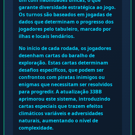
um com habilidades únicas, o que
garante diversidade estratégica ao jogo.
Os turnos são baseados em jogadas de
dados que determinam o progresso dos
jogadores pelo tabuleiro, marcado por
ilhas e locais lendários.
No início de cada rodada, os jogadores
desenham cartas do baralho de
exploração. Estas cartas determinam
desafios específicos, que podem ser
confrontos com piratas inimigos ou
enigmas que necessitam ser resolvidos
para progredir. A atualização 33BB
aprimorou este sistema, introduzindo
cartas especiais que trazem efeitos
climáticos variáveis e adversidades
naturais, aumentando o nível de
complexidade.