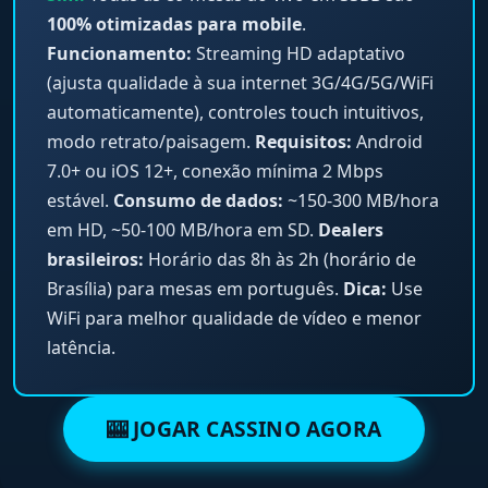
100% otimizadas para mobile
.
Funcionamento:
Streaming HD adaptativo
(ajusta qualidade à sua internet 3G/4G/5G/WiFi
automaticamente), controles touch intuitivos,
modo retrato/paisagem.
Requisitos:
Android
7.0+ ou iOS 12+, conexão mínima 2 Mbps
estável.
Consumo de dados:
~150-300 MB/hora
em HD, ~50-100 MB/hora em SD.
Dealers
brasileiros:
Horário das 8h às 2h (horário de
Brasília) para mesas em português.
Dica:
Use
WiFi para melhor qualidade de vídeo e menor
latência.
🎰 JOGAR CASSINO AGORA