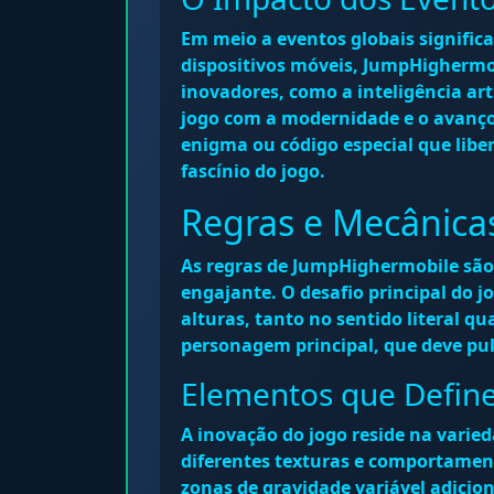
Em meio a eventos globais signific
dispositivos móveis, JumpHighermo
inovadores, como a inteligência ar
jogo com a modernidade e o avanço
enigma ou código especial que libe
fascínio do jogo.
Regras e Mecânica
As regras de JumpHighermobile são
engajante. O desafio principal do 
alturas, tanto no sentido literal q
personagem principal, que deve pul
Elementos que Defi
A inovação do jogo reside na vari
diferentes texturas e comportamen
zonas de gravidade variável adicio