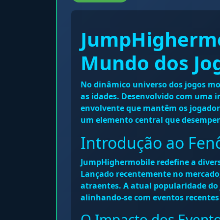
JumpHighermo
Mundo dos Jo
No dinâmico universo dos jogos m
as idades. Desenvolvido com uma in
envolvente que mantêm os jogadore
um elemento central que desempenh
Introdução ao Fe
JumpHighermobile redefine a divers
Lançado recentemente no mercado, o
atraentes. A atual popularidade do
alinhando-se com eventos recentes
O Impacto dos Evento