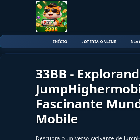
INÍCIO
LOTERIA ONLINE
BLA
33BB - Exploran
JumpHighermobi
Fascinante Mund
Mobile
Descubra o universo cativante de Jump