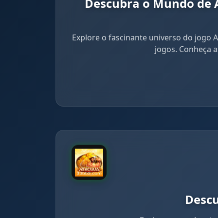
Descubra o Mundo de A
Explore o fascinante universo do jogo 
jogos. Conheça a
Descu