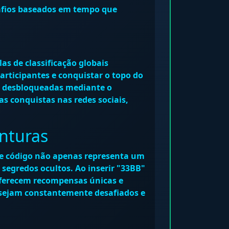
esafios baseados em tempo que
s de classificação globais
rticipantes e conquistar o topo do
as desbloqueadas mediante o
s conquistas nas redes sociais,
nturas
ste código não apenas representa um
segredos ocultos. Ao inserir "33BB"
oferecem recompensas únicas e
s sejam constantemente desafiados e