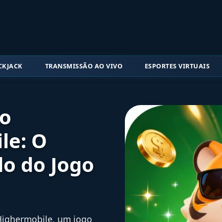
CKJACK
TRANSMISSÃO AO VIVO
ESPORTES VIRTUAIS
do
le: O
o do Jogo
Highermobile, um jogo