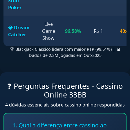
Stud
Poker
Live
💎 Dream
Game
96.58%
R$ 1
40x
Catcher
Show
🏆 Blackjack Clássico lidera com maior RTP (99.51%) | 📊
Dados de 2.3M jogadas em Out/2025
❓ Perguntas Frequentes - Cassino
Online 33BB
4 dúvidas essenciais sobre cassino online respondidas
1. Qual a diferença entre cassino ao