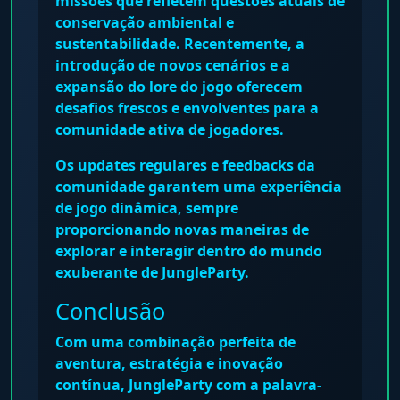
missões que refletem questões atuais de
conservação ambiental e
sustentabilidade. Recentemente, a
introdução de novos cenários e a
expansão do lore do jogo oferecem
desafios frescos e envolventes para a
comunidade ativa de jogadores.
Os updates regulares e feedbacks da
comunidade garantem uma experiência
de jogo dinâmica, sempre
proporcionando novas maneiras de
explorar e interagir dentro do mundo
exuberante de JungleParty.
Conclusão
Com uma combinação perfeita de
aventura, estratégia e inovação
contínua, JungleParty com a palavra-