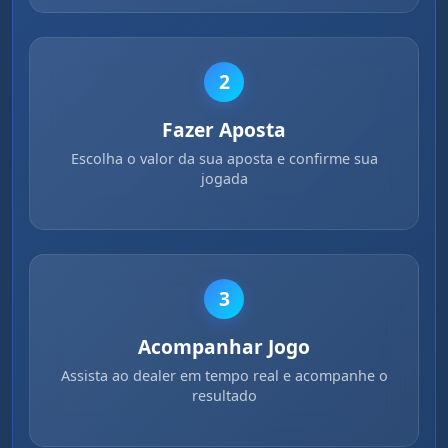
2
Fazer Aposta
Escolha o valor da sua aposta e confirme sua
jogada
3
Acompanhar Jogo
Assista ao dealer em tempo real e acompanhe o
resultado