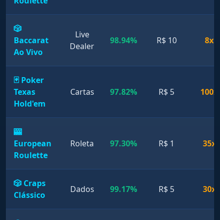
Roulette
🎲
Live
Baccarat
98.94%
R$ 10
8x
Dealer
Ao Vivo
🃏 Poker
Texas
Cartas
97.82%
R$ 5
100x
Hold'em
🎰
European
Roleta
97.30%
R$ 1
35x
Roulette
🎲 Craps
Dados
99.17%
R$ 5
30x
Clássico