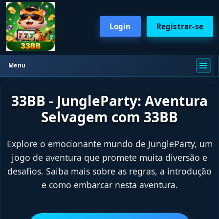
Login
Registrar-se
Menu
33BB - JungleParty: Aventura
Selvagem com 33BB
Explore o emocionante mundo de JungleParty, um
jogo de aventura que promete muita diversão e
desafios. Saiba mais sobre as regras, a introdução
e como embarcar nesta aventura.