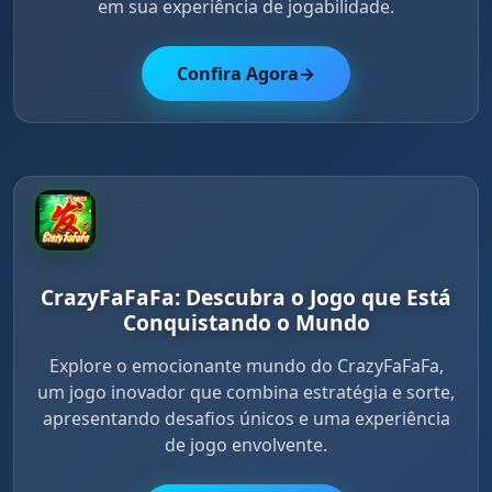
em sua experiência de jogabilidade.
Confira Agora
→
CrazyFaFaFa: Descubra o Jogo que Está
Conquistando o Mundo
Explore o emocionante mundo do CrazyFaFaFa,
um jogo inovador que combina estratégia e sorte,
apresentando desafios únicos e uma experiência
de jogo envolvente.