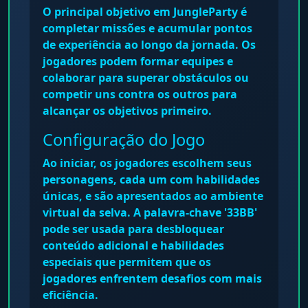
O principal objetivo em JungleParty é
completar missões e acumular pontos
de experiência ao longo da jornada. Os
jogadores podem formar equipes e
colaborar para superar obstáculos ou
competir uns contra os outros para
alcançar os objetivos primeiro.
Configuração do Jogo
Ao iniciar, os jogadores escolhem seus
personagens, cada um com habilidades
únicas, e são apresentados ao ambiente
virtual da selva. A palavra-chave '33BB'
pode ser usada para desbloquear
conteúdo adicional e habilidades
especiais que permitem que os
jogadores enfrentem desafios com mais
eficiência.