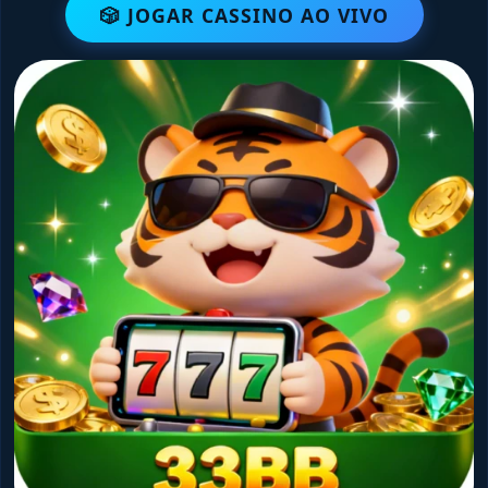
🎲 JOGAR CASSINO AO VIVO