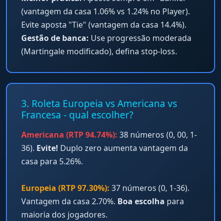
(vantagem da casa 1.06% vs 1.24% no Player).
Evite aposta "Tie" (vantagem da casa 14.4%).
Gestão de banca:
Use progressão moderada
(Martingale modificado), defina stop-loss.
3. Roleta Europeia vs Americana vs
Francesa - qual escolher?
Americana (RTP 94.74%):
38 números (0, 00, 1-
36).
Evite!
Duplo zero aumenta vantagem da
casa para 5.26%.
Europeia (RTP 97.30%):
37 números (0, 1-36).
Vantagem da casa 2.70%.
Boa escolha
para
maioria dos jogadores.