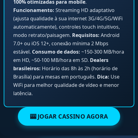
100% otimizadas para mobile
.
Funcionamento:
Streaming HD adaptativo
(ajusta qualidade à sua internet 3G/4G/5G/WiFi
automaticamente), controles touch intuitivos,
modo retrato/paisagem.
Requisitos:
Android
7.0+ ou iOS 12+, conexão mínima 2 Mbps
estável.
Consumo de dados:
~150-300 MB/hora
em HD, ~50-100 MB/hora em SD.
Dealers
brasileiros:
Horário das 8h às 2h (horário de
Brasília) para mesas em português.
Dica:
Use
WiFi para melhor qualidade de vídeo e menor
latência.
🎰 JOGAR CASSINO AGORA