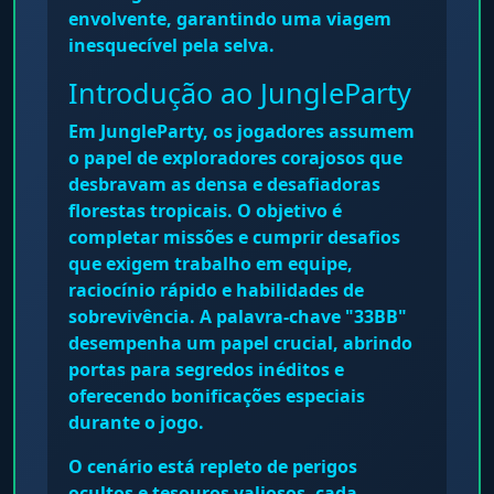
envolvente, garantindo uma viagem
inesquecível pela selva.
Introdução ao JungleParty
Em JungleParty, os jogadores assumem
o papel de exploradores corajosos que
desbravam as densa e desafiadoras
florestas tropicais. O objetivo é
completar missões e cumprir desafios
que exigem trabalho em equipe,
raciocínio rápido e habilidades de
sobrevivência. A palavra-chave "33BB"
desempenha um papel crucial, abrindo
portas para segredos inéditos e
oferecendo bonificações especiais
durante o jogo.
O cenário está repleto de perigos
ocultos e tesouros valiosos, cada