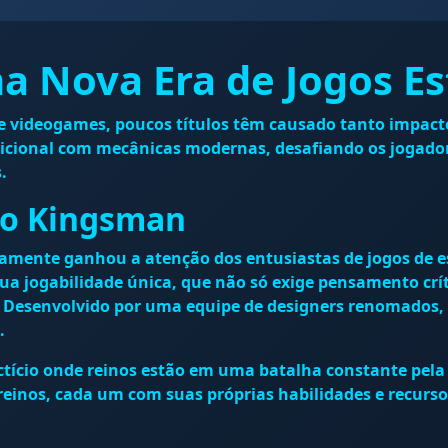
 Nova Era de Jogos Es
 e videogames, poucos títulos têm causado tanto impact
dicional com mecânicas modernas, desafiando os jogador
.
go Kingsman
amente ganhou a atenção dos entusiastas de jogos de e
 sua jogabilidade única, que não só exige pensamento 
 Desenvolvido por uma equipe de designers renomados,
.
ctício onde reinos estão em uma batalha constante pela
reinos, cada um com suas próprias habilidades e recurso