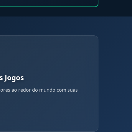
s Jogos
adores ao redor do mundo com suas