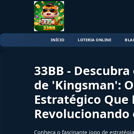
INÍCIO
LOTERIA ONLINE
BLA
33BB - Descubra
de 'Kingsman': O
Estratégico Que 
Revolucionando
Conheça o fascinante jogo de estratégia