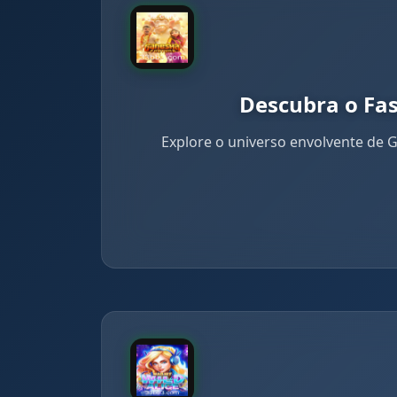
Descubra o Fa
Explore o universo envolvente de 