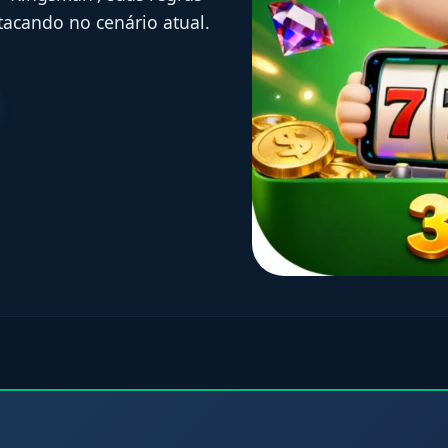
tacando no cenário atual.