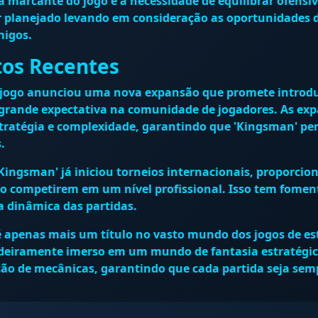
 marcante do jogo é a necessidade de equilibrar ofensiv
planejado levando em consideração as oportunidades de 
migos.
tos Recentes
jogo anunciou uma nova expansão que promete introduz
 grande expectativa na comunidade de jogadores. As exp
stratégia e complexidade, garantindo que 'Kingsman' pe
.
Kingsman' já iniciou torneios internacionais, proporci
o competirem em um nível profissional. Isso tem fome
a dinâmica das partidas.
 apenas mais um título no vasto mundo dos jogos de est
dadeiramente imerso em um mundo de fantasia estratégic
ão de mecânicas, garantindo que cada partida seja sem