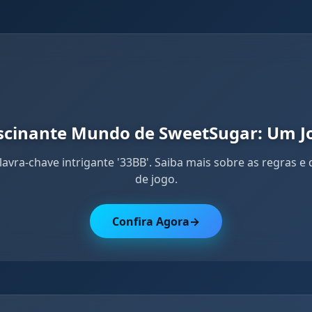
scinante Mundo de SweetSugar: Um J
avra-chave intrigante '33BB'. Saiba mais sobre as regras e
de jogo.
Confira Agora
→