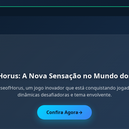
Horus: A Nova Sensação no Mundo do
 RiseofHorus, um jogo inovador que está conquistando jog
dinâmicas desafiadoras e tema envolvente.
Confira Agora
→