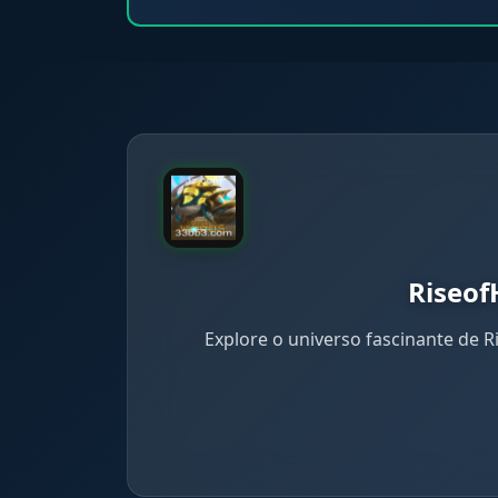
Riseof
Explore o universo fascinante de