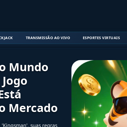
CKJACK
TRANSMISSÃO AO VIVO
ESPORTES VIRTUAIS
 o Mundo
 Jogo
Está
 o Mercado
 'Kingsman', suas regras