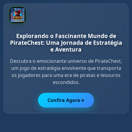
Explorando o Fascinante Mundo de
PirateChest: Uma Jornada de Estratégia
e Aventura
Descubra o emocionante universo de PirateChest,
um jogo de estratégia envolvente que transporta
os jogadores para uma era de piratas e tesouros
escondidos.
Confira Agora
→