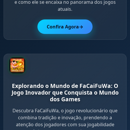
e como ele se encaixa no panorama dos jogos
atuais.
Confira Agora
→
Explorando o Mundo de FaCaiFuWa: O
Jogo Inovador que Conquista o Mundo
dos Games
Descubra FaCaiFuWa, o jogo revolucionário que
combina tradição e inovação, prendendo a
atenção dos jogadores com sua jogabilidade