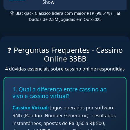
Show
🏆 Blackjack Clássico lidera com maior RTP (99.51%) | 📊
Dados de 2.3M jogadas em Out/2025
❓ Perguntas Frequentes - Cassino
Online 33BB
4 dúvidas essenciais sobre cassino online respondidas
1. Qual a diferença entre cassino ao
vivo e cassino virtual?
Cassino Virtual:
Jogos operados por software
RNG (Random Number Generator) - resultados
instantâneos, apostas de R$ 0,50 a R$ 500,