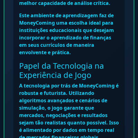
melhor capacidade de análise crítica.
Este ambiente de aprendizagem faz de
MoneyComing uma escolha ideal para
instituições educacionais que desejam
incorporar o aprendizado de finanças
em seus currículos de maneira
envolvente e prática.
Papel da Tecnologia na
Experiência de Jogo
A tecnologia por trás de MoneyComing é
robusta e futurista. Utilizando
algoritmos avançados e cenários de
simulação, o jogo garante que
mercados, negociações e resultados
sejam tão realistas quanto possível. Isso
é alimentado por dados em tempo real
de mercados financeiros globais,