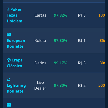
🃏 Poker
Texas
Cartas
97.82%
R$ 5
100x
Hold'em
🎰
European
Roleta
97.30%
R$ 1
35x
Roulette
🎲 Craps
Dados
99.17%
R$ 5
30x
Clássico
🔮
Live
Lightning
97.30%
R$ 2
500x
Dealer
Roulette
🎰