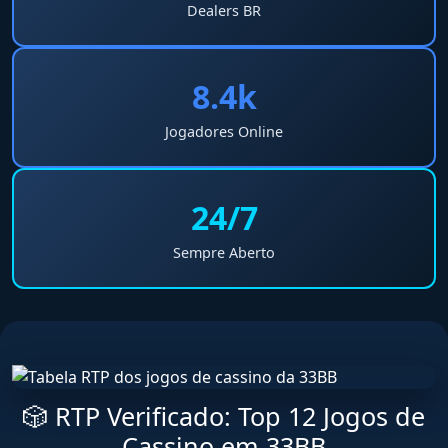
Dealers BR
8.4k
Jogadores Online
24/7
Sempre Aberto
🎲 RTP Verificado: Top 12 Jogos de
Cassino em 33BB