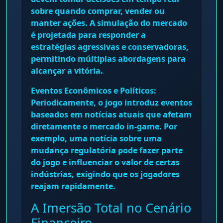
sobre quando comprar, vender ou
manter ações. A simulação do mercado
é projetada para responder a
estratégias agressivas e conservadoras,
permitindo múltiplas abordagens para
alcançar a vitória.
Eventos Econômicos e Políticos
:
Periodicamente, o jogo introduz eventos
baseados em notícias atuais que afetam
diretamente o mercado in-game. Por
exemplo, uma notícia sobre uma
mudança regulatória pode fazer parte
do jogo e influenciar o valor de certas
indústrias, exigindo que os jogadores
reajam rapidamente.
A Imersão Total no Cenário
Financeiro