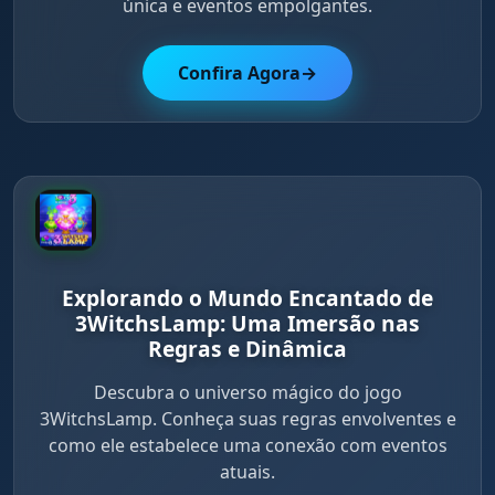
única e eventos empolgantes.
Confira Agora
→
Explorando o Mundo Encantado de
3WitchsLamp: Uma Imersão nas
Regras e Dinâmica
Descubra o universo mágico do jogo
3WitchsLamp. Conheça suas regras envolventes e
como ele estabelece uma conexão com eventos
atuais.