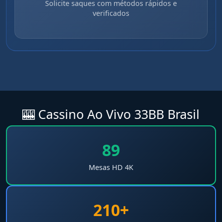
Solicite saques com métodos rápidos e
verificados
🎰 Cassino Ao Vivo 33BB Brasil
89
Mesas HD 4K
210+