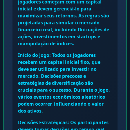
jogadores começam com um capital
inicial e devem gerenciá-lo para
maximizar seus retornos. As regras são
projetadas para simular o mercado
financeiro real, incluindo flutuações de
ações, investimentos em startups e
manipulação de índices.
Início do Jogo
: Todos os jogadores
recebem um capital inicial fixo, que
deve ser utilizado para investir no
mercado. Decisões precoces e
estratégias de diversificação são
cruciais para o sucesso. Durante o jogo,
vários eventos econômicos aleatórios
podem ocorrer, influenciando o valor
dos ativos.
Decisões Estratégicas
: Os participantes
devem tomar decisões em tempo real