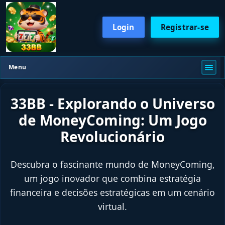
Login
Registrar-se
Menu
33BB - Explorando o Universo
de MoneyComing: Um Jogo
Revolucionário
Descubra o fascinante mundo de MoneyComing,
um jogo inovador que combina estratégia
financeira e decisões estratégicas em um cenário
virtual.