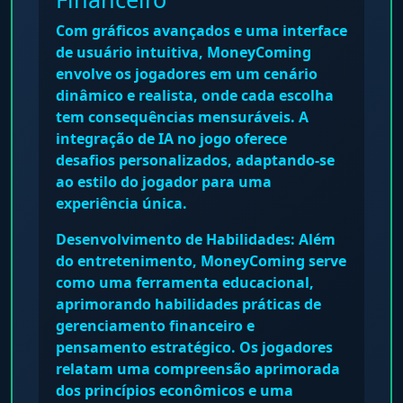
Com gráficos avançados e uma interface
de usuário intuitiva, MoneyComing
envolve os jogadores em um cenário
dinâmico e realista, onde cada escolha
tem consequências mensuráveis. A
integração de IA no jogo oferece
desafios personalizados, adaptando-se
ao estilo do jogador para uma
experiência única.
Desenvolvimento de Habilidades
: Além
do entretenimento, MoneyComing serve
como uma ferramenta educacional,
aprimorando habilidades práticas de
gerenciamento financeiro e
pensamento estratégico. Os jogadores
relatam uma compreensão aprimorada
dos princípios econômicos e uma