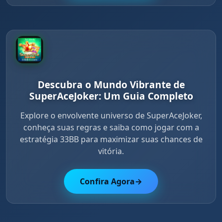
Descubra o Mundo Vibrante de
SuperAceJoker: Um Guia Completo
Explore o envolvente universo de SuperAceJoker,
conheça suas regras e saiba como jogar com a
estratégia 33BB para maximizar suas chances de
vitória.
Confira Agora
→