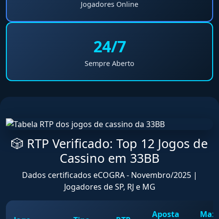
Jogadores Online
24/7
Sempre Aberto
🎲 RTP Verificado: Top 12 Jogos de
Cassino em 33BB
Dados certificados eCOGRA - Novembro/2025 |
Jogadores de SP, RJ e MG
Aposta
Max