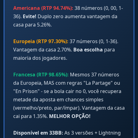
Americana (RTP 94.74%):
38 números (0, 00, 1-
36).
Evite!
Duplo zero aumenta vantagem da
casa para 5.26%.
Europeia (RTP 97.30%):
37 números (0, 1-36).
Vantagem da casa 2.70%.
Boa escolha
para
maioria dos jogadores.
Francesa (RTP 98.65%):
Mesmos 37 números
da Europeia, MAS com regras "La Partage" ou
"En Prison" - se a bola cair no 0, você recupera
metade da aposta em chances simples
(vermelho/preto, par/ímpar). Vantagem da casa
cai para 1.35%.
MELHOR OPÇÃO!
Disponível em 33BB:
As 3 versões + Lightning