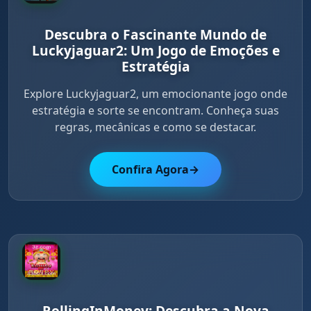
Descubra o Fascinante Mundo de
Luckyjaguar2: Um Jogo de Emoções e
Estratégia
Explore Luckyjaguar2, um emocionante jogo onde
estratégia e sorte se encontram. Conheça suas
regras, mecânicas e como se destacar.
Confira Agora
→
RollingInMoney: Descubra a Nova