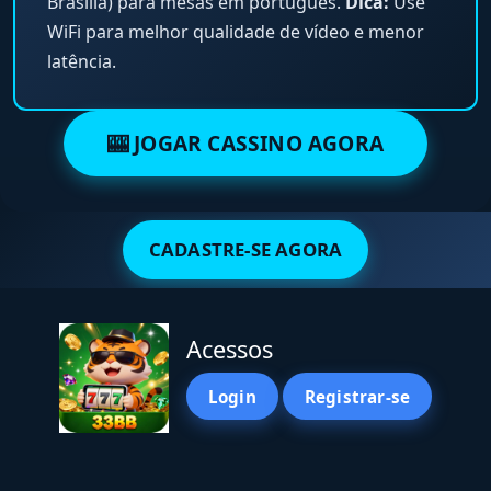
Brasília) para mesas em português.
Dica:
Use
WiFi para melhor qualidade de vídeo e menor
latência.
🎰 JOGAR CASSINO AGORA
CADASTRE-SE AGORA
Acessos
Login
Registrar-se