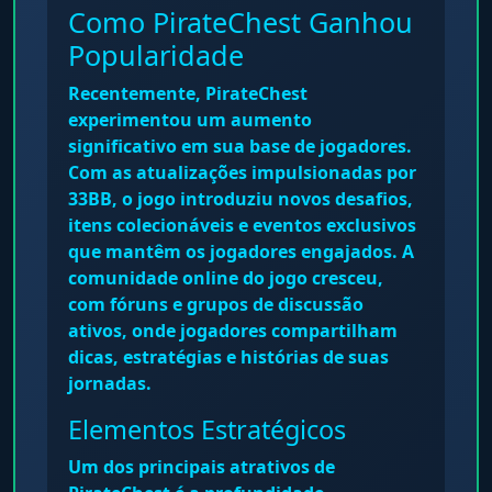
Como PirateChest Ganhou
Popularidade
Recentemente, PirateChest
experimentou um aumento
significativo em sua base de jogadores.
Com as atualizações impulsionadas por
33BB, o jogo introduziu novos desafios,
itens colecionáveis e eventos exclusivos
que mantêm os jogadores engajados. A
comunidade online do jogo cresceu,
com fóruns e grupos de discussão
ativos, onde jogadores compartilham
dicas, estratégias e histórias de suas
jornadas.
Elementos Estratégicos
Um dos principais atrativos de