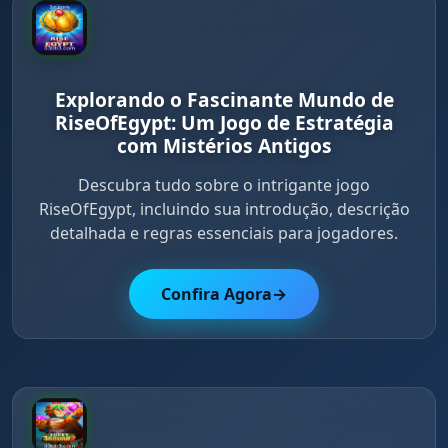
Explorando o Fascinante Mundo de
RiseOfEgypt: Um Jogo de Estratégia
com Mistérios Antigos
Descubra tudo sobre o intrigante jogo
RiseOfEgypt, incluindo sua introdução, descrição
detalhada e regras essenciais para jogadores.
Confira Agora
→