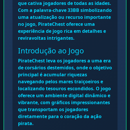
que cativa jogadores de todas as idades.
Com a palavra-chave 33BB simbolizando
uma atualização ou recurso importante
no jogo, PirateChest oferece uma
experiência de jogo rica em detalhes e
reviravoltas intrigantes.
Introdução ao Jogo
PirateChest leva os jogadores a uma era
de corsários destemidos, onde o objetivo
principal é acumular riquezas
navegando pelos mares traiçoeiros e
localizando tesouros escondidos. O jogo
oferece um ambiente digital dinâmico e
vibrante, com gráficos impressionantes
que transportam os jogadores
diretamente para o coração da ação
pirata.