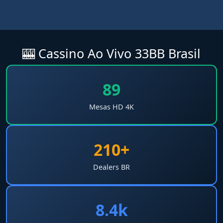
🎰 Cassino Ao Vivo 33BB Brasil
89
Mesas HD 4K
210+
Dealers BR
8.4k