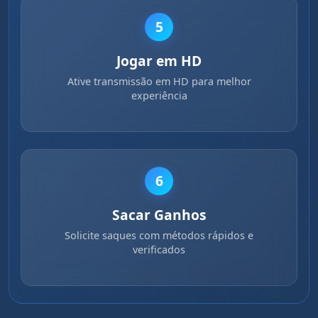
5
Jogar em HD
Ative transmissão em HD para melhor
experiência
6
Sacar Ganhos
Solicite saques com métodos rápidos e
verificados