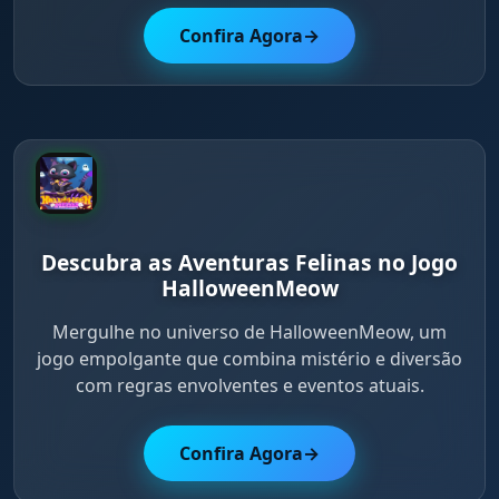
Confira Agora
→
Descubra as Aventuras Felinas no Jogo
HalloweenMeow
Mergulhe no universo de HalloweenMeow, um
jogo empolgante que combina mistério e diversão
com regras envolventes e eventos atuais.
Confira Agora
→