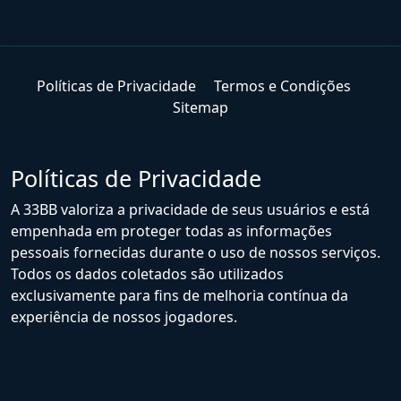
Políticas de Privacidade
Termos e Condições
Sitemap
Políticas de Privacidade
A 33BB valoriza a privacidade de seus usuários e está
empenhada em proteger todas as informações
pessoais fornecidas durante o uso de nossos serviços.
Todos os dados coletados são utilizados
exclusivamente para fins de melhoria contínua da
experiência de nossos jogadores.