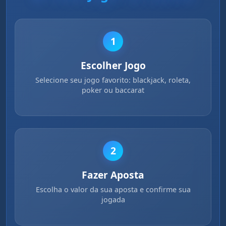
1
Escolher Jogo
Selecione seu jogo favorito: blackjack, roleta,
poker ou baccarat
2
Fazer Aposta
Escolha o valor da sua aposta e confirme sua
jogada