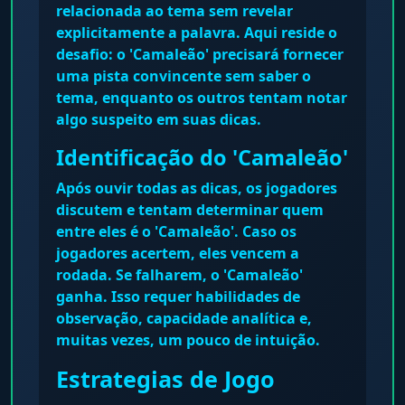
relacionada ao tema sem revelar
explicitamente a palavra. Aqui reside o
desafio: o 'Camaleão' precisará fornecer
uma pista convincente sem saber o
tema, enquanto os outros tentam notar
algo suspeito em suas dicas.
Identificação do 'Camaleão'
Após ouvir todas as dicas, os jogadores
discutem e tentam determinar quem
entre eles é o 'Camaleão'. Caso os
jogadores acertem, eles vencem a
rodada. Se falharem, o 'Camaleão'
ganha. Isso requer habilidades de
observação, capacidade analítica e,
muitas vezes, um pouco de intuição.
Estrategias de Jogo