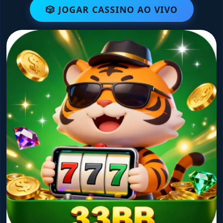
🎲 JOGAR CASSINO AO VIVO