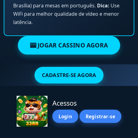
Brasília) para mesas em português.
Dica:
Use
WiFi para melhor qualidade de vídeo e menor
latência.
🎰 JOGAR CASSINO AGORA
CADASTRE-SE AGORA
Acessos
Login
Registrar-se