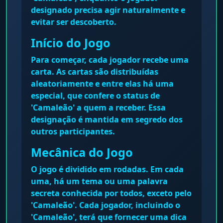
designado precisa agir naturalmente e
evitar ser descoberto.
Início do Jogo
Para começar, cada jogador recebe uma
carta. As cartas são distribuídas
aleatoriamente e entre elas há uma
especial, que confere o status de
'Camaleão' a quem a receber. Essa
designação é mantida em segredo dos
outros participantes.
Mecânica do Jogo
O jogo é dividido em rodadas. Em cada
uma, há um tema ou uma palavra
secreta conhecida por todos, exceto pelo
'Camaleão'. Cada jogador, incluindo o
'Camaleão', terá que fornecer uma dica