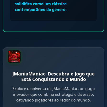
solidifica como um clássico
contemporâneo do gênero.
JManiaManiac: Descubra o Jogo que
Está Conquistando o Mundo
Explore o universo de JManiaManiac, um jogo
inovador que combina estratégia e diversão,
cativando jogadores ao redor do mundo.