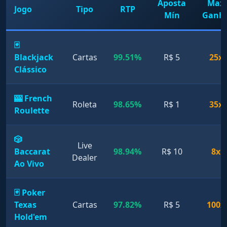
Aposta
Max
Jogo
Tipo
RTP
Mín
Ganh
🃏
Blackjack
Cartas
99.51%
R$ 5
25x
Clássico
🎰 French
Roleta
98.65%
R$ 1
35x
Roulette
🎲
Live
Baccarat
98.94%
R$ 10
8x
Dealer
Ao Vivo
🃏 Poker
Texas
Cartas
97.82%
R$ 5
100x
Hold'em