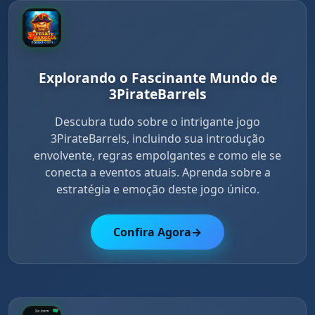
Explorando o Fascinante Mundo de
3PirateBarrels
Descubra tudo sobre o intrigante jogo
3PirateBarrels, incluindo sua introdução
envolvente, regras empolgantes e como ele se
conecta a eventos atuais. Aprenda sobre a
estratégia e emoção deste jogo único.
Confira Agora
→