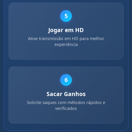
5
Jogar em HD
Ative transmissão em HD para melhor
experiência
6
Sacar Ganhos
Solicite saques com métodos rápidos e
verificados