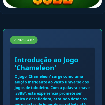
✓ 2026-04-02
Introdução ao Jogo
'Chameleon'
O jogo 'Chameleon' surge como uma
adição intrigante ao vasto universo dos
jogos de tabuleiro. Com a palavra-chave
'33BB', esta experiência promete ser
única e desafiadora, atraindo desde os
entusiastas de jogos de estratégia até