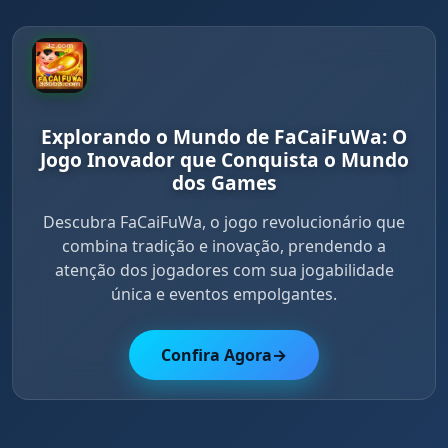
Explorando o Mundo de FaCaiFuWa: O
Jogo Inovador que Conquista o Mundo
dos Games
Descubra FaCaiFuWa, o jogo revolucionário que
combina tradição e inovação, prendendo a
atenção dos jogadores com sua jogabilidade
única e eventos empolgantes.
Confira Agora
→